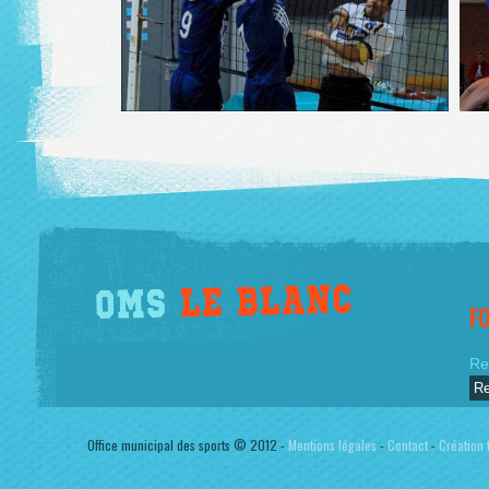
F
Re
Office municipal des sports © 2012 -
Mentions légales
-
Contact
-
Création t