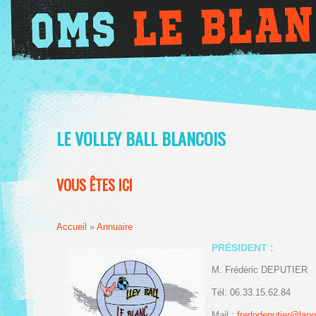
LE VOLLEY BALL BLANCOIS
VOUS ÊTES ICI
Accueil
»
Annuaire
PRÉSIDENT :
M. Frédéric DEPUTIER
Tél: 06.33.15.62.84
Mail :
fredodeputier@lapo