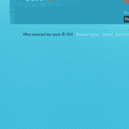
F
Re
Office municipal des sports © 2012 -
Mentions légales
-
Contact
-
Création t