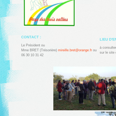
CONTACT :
LIEU D'
Le Président ou
à consulter
Mme BRET (Trésorière)
mireille.bret@orange.fr
ou
sur le sit
06 30 10 31 42