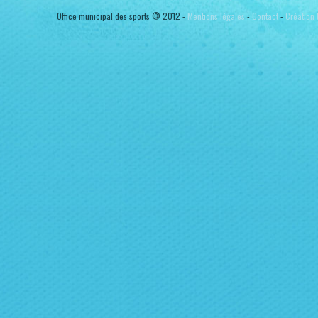
Office municipal des sports © 2012 -
Mentions légales
-
Contact
-
Création t