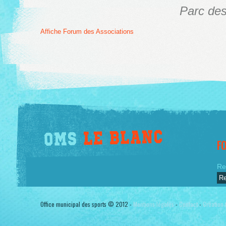
Parc des
Affiche Forum des Associations
F
Re
Office municipal des sports © 2012 -
Mentions légales
-
Contact
-
Création t