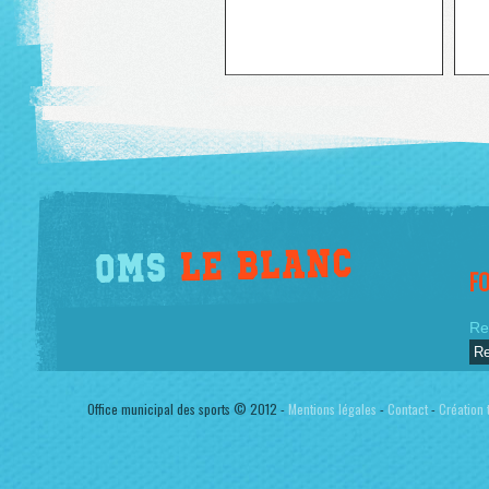
F
Re
Office municipal des sports © 2012 -
Mentions légales
-
Contact
-
Création t