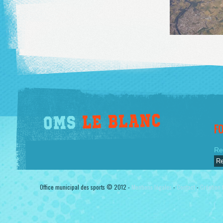
F
Re
Office municipal des sports © 2012 -
Mentions légales
-
Contact
-
Création t